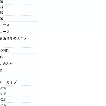
習
習
習
習
コース
コース
美術進学塾のこと
る質問
他
い合わせ
類
アーカイブ
年07月
年04月
年02月
年11月