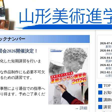
バックナンバー
2026-07-
夏期
会2026開催決定！
2026-04-
20
2026-04-
化した短期講習を行いま
受講
2026-02-
春期
な作品制作にも必要不可欠
2022-02-
山形
るための講習です。
TOP
事態により通信での指導へ
お知
り得ます。予めご了承くだ
講師
講習
→ 詳細