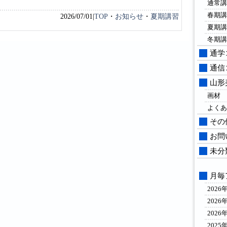
通常講
春期講
2026/07/01|
TOP
・
お知らせ
・
夏期講習
夏期講
冬期講
通学
通信
山形
画材
よくあ
その
お問
未分
月毎
2026
2026
2026
2025