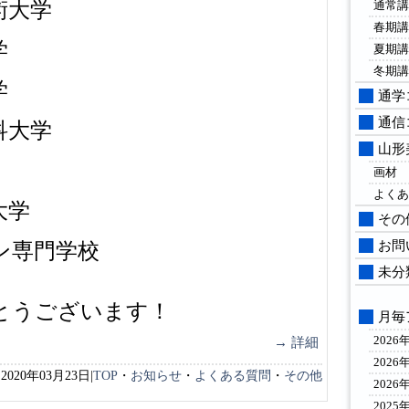
通常講
術大学
春期講
学
夏期講
冬期講
学
通学
通信
科大学
山形
画材
よくあ
大学
その
お問
ン専門学校
未分
とうございます！
月毎
2026
→ 詳細
2026
2020年03月23日|
TOP
・
お知らせ
・
よくある質問
・
その他
2026
2025