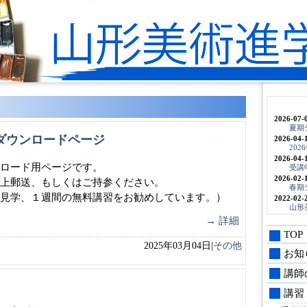
2026-07-
夏期
書ダウンロードページ
2026-04-
20
2026-04-
ロード用ページです。
受講
2026-02-
上郵送、もしくはご持参ください。
春期
見学、１週間の無料講習をお勧めしています。）
2022-02-
山形
→ 詳細
TOP
2025年03月04日|
その他
お知
講師
講習