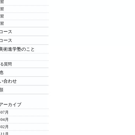
習
習
習
習
コース
コース
美術進学塾のこと
る質問
他
い合わせ
類
アーカイブ
年07月
年04月
年02月
年11月