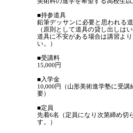
美術科の進学を希望する高校生以
■持参道具
鉛筆デッサンに必要と思われる
（原則として道具の貸し出しは
道具に不安がある場合は講習より
い。）
■受講料
15,000円
■入学金
10,000円（山形美術進学塾に受
要）
■定員
先着6名（定員になり次第締め切
す。）